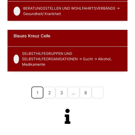
BERATUNGSSTELLEN UND WOHLFAHRTSVERBÄNDE ->
Gesundheit/ Krankheit
Blaues Kreuz Celle
SELBSTHILFEGRUPPEN UND
SELBSTHILFEORGANISATIONEN -> Sucht -> Alkohol,
Medikamente
1
2
3
…
8
Ist Ihre Selbsthilfegruppe noch