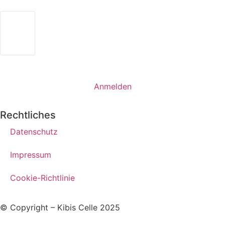
TREFFEN DER SHGEN
26
18:00
-
20:00
NOV.
Freie evangelische Gemeinde (FeG)
Anmelden
Rechtliches
Datenschutz
Impressum
Cookie-Richtlinie
© Copyright – Kibis Celle 2025