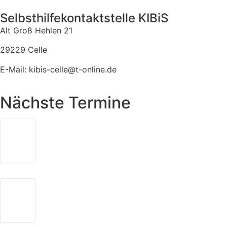
Selbsthilfekontaktstelle KIBiS
Alt Groß Hehlen 21
29229 Celle
E-Mail: kibis-celle@t-online.de
Nächste Termine
TREFFEN DER SHGEN
26
18:00
-
20:00
AUG.
Freie evangelische Gemeinde (FeG)
SELBSTHILFETAG
26
10:00
-
14:00
SEP.
Poststrasse