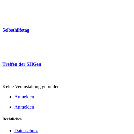
18:00
-
20:00
Freie evangelische Gemeinde (FeG)
26
Sep.
Selbsthilfetag
10:00
-
14:00
Poststrasse
26
Nov.
Treffen der SHGen
18:00
-
20:00
Freie evangelische Gemeinde (FeG)
Keine Veranstaltung gefunden
Anmelden
Anmelden
Rechtliches
Datenschutz