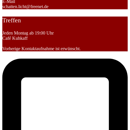
E-Mail
schatten.licht@freenet.de
Treffen
Jeden Montag ab 19:00 Uhr
Café Kuhkaff
Vorherige Kontaktaufnahme ist erwünscht.