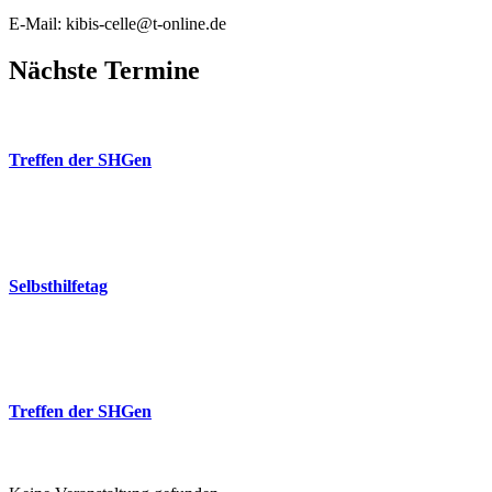
E-Mail: kibis-celle@t-online.de
Nächste Termine
26
Aug.
Treffen der SHGen
18:00
-
20:00
Freie evangelische Gemeinde (FeG)
26
Sep.
Selbsthilfetag
10:00
-
14:00
Poststrasse
26
Nov.
Treffen der SHGen
18:00
-
20:00
Freie evangelische Gemeinde (FeG)