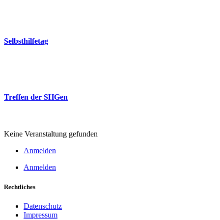
18:00
-
20:00
Freie evangelische Gemeinde (FeG)
26
Sep.
Selbsthilfetag
10:00
-
14:00
Poststrasse
26
Nov.
Treffen der SHGen
18:00
-
20:00
Freie evangelische Gemeinde (FeG)
Keine Veranstaltung gefunden
Anmelden
Anmelden
Rechtliches
Datenschutz
Impressum