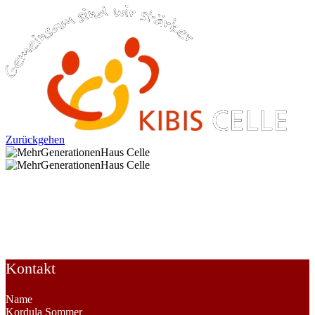
Zurückgehen
MehrGenerationenHaus Celle
BERATUNGSSTELLEN UND WOHLFAHRTSVERBÄNDE ->
Familien, Kinder, Jugendliche
Kontakt
Name
Kordula Sommer