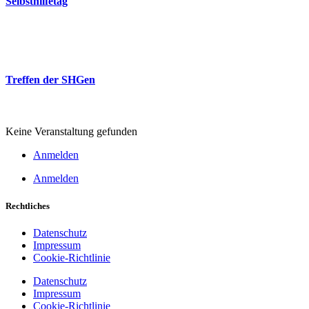
Selbsthilfetag
10:00
-
14:00
Poststrasse
26
Nov.
Treffen der SHGen
18:00
-
20:00
Freie evangelische Gemeinde (FeG)
Keine Veranstaltung gefunden
Anmelden
Anmelden
Rechtliches
Datenschutz
Impressum
Cookie-Richtlinie
Datenschutz
Impressum
Cookie-Richtlinie