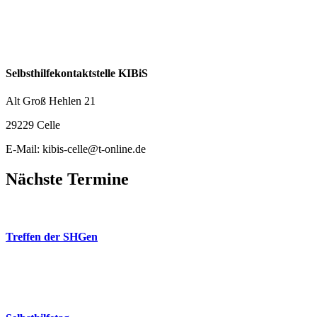
Selbsthilfekontaktstelle KIBiS
Alt Groß Hehlen 21
29229 Celle
E-Mail: kibis-celle@t-online.de
Nächste Termine
26
Aug.
Treffen der SHGen
18:00
-
20:00
Freie evangelische Gemeinde (FeG)
26
Sep.