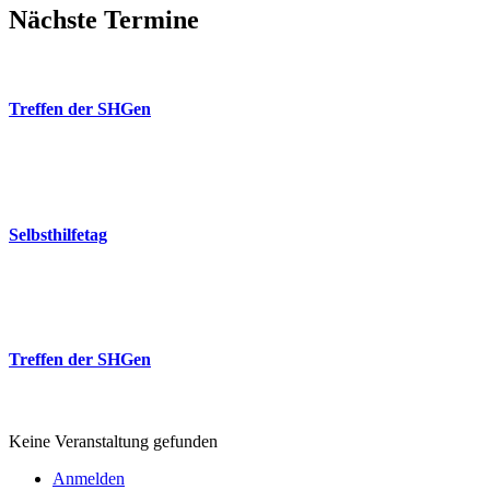
Nächste Termine
26
Aug.
Treffen der SHGen
18:00
-
20:00
Freie evangelische Gemeinde (FeG)
26
Sep.
Selbsthilfetag
10:00
-
14:00
Poststrasse
26
Nov.
Treffen der SHGen
18:00
-
20:00
Freie evangelische Gemeinde (FeG)
Keine Veranstaltung gefunden
Anmelden