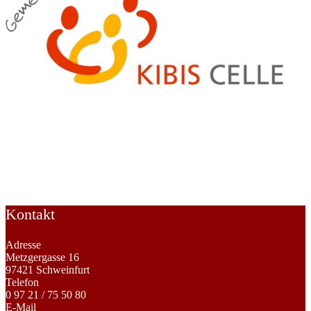
Deutsche Vereinigung Morbus Bechterew
e. V. Bundesverband
SELBSTHILFEGRUPPEN UND
SELBSTHILFEORGANISATIONEN -> Chronische
Erkrankungen -> Rheuma
Kontakt
Adresse
Metzgergasse 16
97421 Schweinfurt
Telefon
0 97 21 / 75 50 80
E-Mail