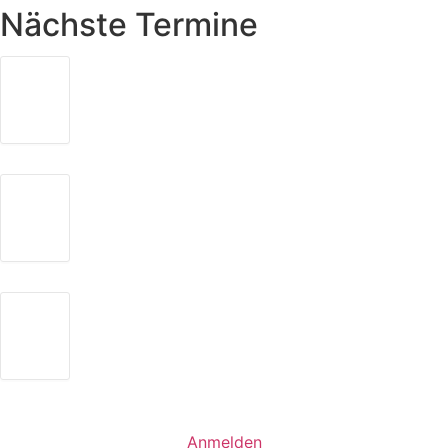
Nächste Termine
TREFFEN DER SHGEN
26
18:00
-
20:00
AUG.
Freie evangelische Gemeinde (FeG)
SELBSTHILFETAG
26
10:00
-
14:00
SEP.
Poststrasse
TREFFEN DER SHGEN
26
18:00
-
20:00
NOV.
Freie evangelische Gemeinde (FeG)
Anmelden